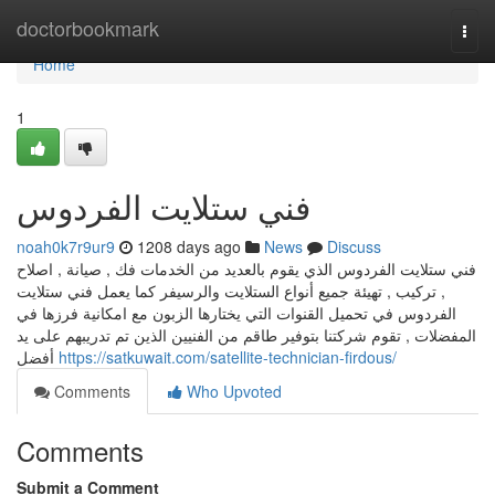
Home
doctorbookmark
Togg
navi
Home
1
فني ستلايت الفردوس
noah0k7r9ur9
1208 days ago
News
Discuss
فني ستلايت الفردوس الذي يقوم بالعديد من الخدمات فك , صيانة , اصلاح
, تركيب , تهيئة جميع أنواع الستلايت والرسيفر كما يعمل فني ستلايت
الفردوس في تحميل القنوات التي يختارها الزبون مع امكانية فرزها في
المفضلات , تقوم شركتنا بتوفير طاقم من الفنيين الذين تم تدريبهم على يد
أفضل
https://satkuwait.com/satellite-technician-firdous/
Comments
Who Upvoted
Comments
Submit a Comment