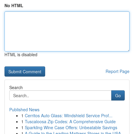
No HTML
HTML is disabled
Report Page
Search
Go
Published News
1
Cerritos Auto Glass: Windshield Service Prof...
1
Tuscaloosa Zip Codes: A Comprehensive Guide
1
Sparkling Wine Case Offers: Unbeatable Savings
1
A Guide to the Leading Mattress Stores in the USA