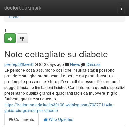
Home
doctorbookmark
Togg
navi
Home
1
Note dettagliate su diabete
pierrep528aeh0
930 days ago
News
Discuss
Le persone cosa assumono dosi che insulina stabili possono
prendere siringhe preriempite. Le penne da parte di insulina
preriempite possono esistere più semplici presso utilizzare per i
soggetti insieme limitazioni fisiche. Certi intorno a questi dispositivi
presentano qualità grandi e quadranti facili da muovere in giro.
Diabete: questi cibi riducono
https://trattamentodelludito32198.widblog.com/79377114/la-
guida-piu-grande-per-diabete
Comments
Who Upvoted