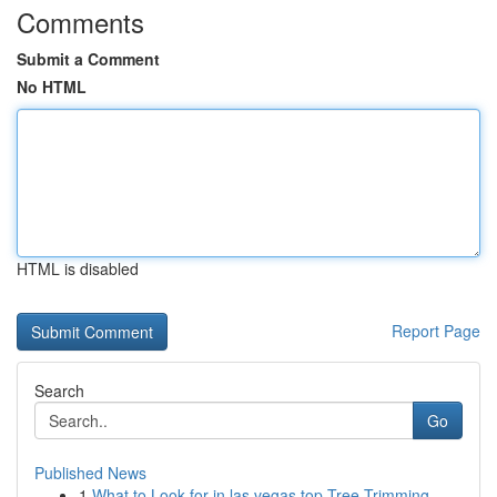
Comments
Submit a Comment
No HTML
HTML is disabled
Report Page
Search
Go
Published News
1
What to Look for in las vegas top Tree Trimming...