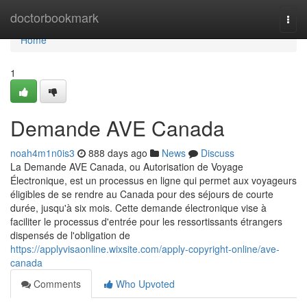
Home
doctorbookmark
Togg
navi
Home
1
Demande AVE Canada
noah4m1n0is3
888 days ago
News
Discuss
La Demande AVE Canada, ou Autorisation de Voyage
Électronique, est un processus en ligne qui permet aux voyageurs
éligibles de se rendre au Canada pour des séjours de courte
durée, jusqu'à six mois. Cette demande électronique vise à
faciliter le processus d'entrée pour les ressortissants étrangers
dispensés de l'obligation de
https://applyvisaonline.wixsite.com/apply-copyright-online/ave-
canada
Comments
Who Upvoted