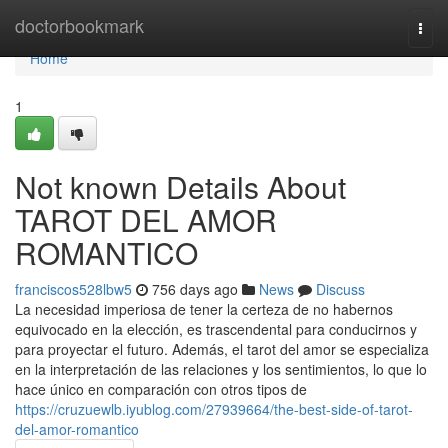
Home
doctorbookmark
Togg
navi
Home
1
Not known Details About
TAROT DEL AMOR
ROMANTICO
franciscos528lbw5
756 days ago
News
Discuss
La necesidad imperiosa de tener la certeza de no habernos
equivocado en la elección, es trascendental para conducirnos y
para proyectar el futuro. Además, el tarot del amor se especializa
en la interpretación de las relaciones y los sentimientos, lo que lo
hace único en comparación con otros tipos de
https://cruzuewlb.iyublog.com/27939664/the-best-side-of-tarot-
del-amor-romantico