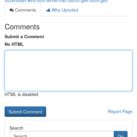
fotzenluder-wird-vom-lehrer-hart-durch-gev-ouml-gelt
Comments
Who Upvoted
Comments
Submit a Comment
No HTML
HTML is disabled
Report Page
Search
Go