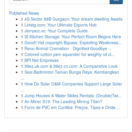
Published News
1
4S Sector 88B Gurgaon: Your dream dwelling Awaits
1
Letstg.com: Your Ultimate Esports Hub
1
Jerryscc.vc: Your Complete Guide
1
SI Kitchen Storage: Your Perfect Room Begins Here
1
Good11bd copyright Bypass: Exploiting Weakness...
1
Reno Animal Cremation - Dignified Goodbye ...
1
Colored cotton yarn squander for weighty oil cl...
1
BPI Net Empresas
1
99ez.uk.com & 99ez.cn.com: A Comparative Look
1
Sesi Badminton Taman Bunga Raya: Kembangkan
...
1
How Do Solar O&M Companies Support Large Solar
...
1
Jump Houses & Water Slides Rentals: {Double|Twi...
1
An Miner S19: The Leading Mining Titan?
1
Forro de PVC em Curitiba: Preços, Tipos e Onde ...