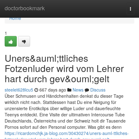
Home
doctorbookmark
Togg
navi
Home
1
Uners&auml;ttliches
Fotzenluder wird vom Lehrer
hart durch gev&ouml;gelt
steelet628lcu5
667 days ago
News
Discuss
Über Schmusen und Händchenhalten denkst du dieser Tage
wirklich nicht nach. Stattdessen hast Du eine Neigung für
unzensierte Erotikclips über willige Luder und dauerfeuchte
Teenys entdeckt. Eine Visite der ultimativen Intercourse Tube
Deutschlands, Österreichs und der Schweiz holt dir Tausende
Pornos sofort auf den Personal computer. Was gibt es denn
https://ricardomchjk.ja-blog.com/30430274/uners-auml-ttliches-