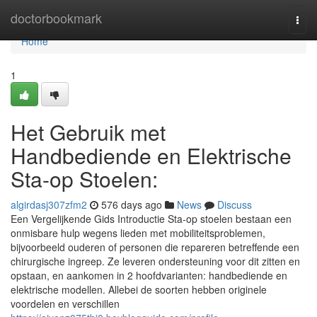
Home
doctorbookmark
Togg
navi
Home
1
Het Gebruik met
Handbediende en Elektrische
Sta-op Stoelen:
algirdasj307zfm2
576 days ago
News
Discuss
Een Vergelijkende Gids Introductie Sta-op stoelen bestaan een
onmisbare hulp wegens lieden met mobiliteitsproblemen,
bijvoorbeeld ouderen of personen die repareren betreffende een
chirurgische ingreep. Ze leveren ondersteuning voor dit zitten en
opstaan, en aankomen in 2 hoofdvarianten: handbediende en
elektrische modellen. Allebei de soorten hebben originele
voordelen en verschillen