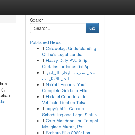
Search
Go
Published News
1
Cnlawblog: Understanding
China's Legal Lands...
1
Heavy-Duty PVC Strip
Curtains for Industrial Ap...
1
محل تنظيف بالبخار بالرياض:
الحل الأمثل لت...
akna
1
Nairobi Escorts: Your
r),
Complete Guide to Elite...
apkan
1
Halla el Cobertura de
dan-
Vehículo Ideal en Tulsa
1
copyright in Canada:
Scheduling and Legal Status
1
Cara Mendapatkan Tempat
Menginap Murah, Pon...
1
Brokers Elite 2026: Los