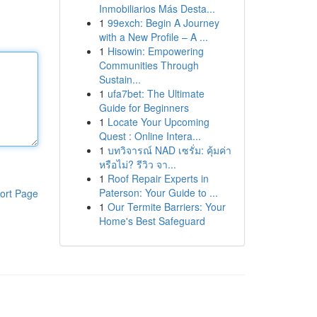
Inmobiliarios Más Desta...
1
99exch: Begin A Journey
with a New Profile – A ...
1
Hisowin: Empowering
Communities Through
Sustain...
1
ufa7bet: The Ultimate
Guide for Beginners
1
Locate Your Upcoming
Quest : Online Intera...
1
บทวิจารณ์ NAD เซรั่ม: คุ้มค่า
หรือไม่? รีวิว จา...
1
Roof Repair Experts in
Paterson: Your Guide to ...
ort Page
1
Our Termite Barriers: Your
Home's Best Safeguard