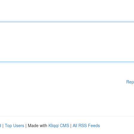
Rep
d
|
Top Users
| Made with
Kliqqi CMS
|
All RSS Feeds