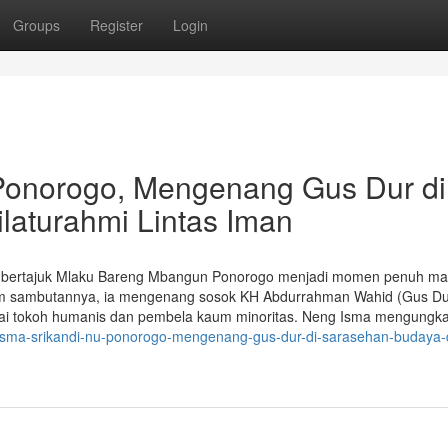
Groups
Register
Login
Ponorogo, Mengenang Gus Dur di
laturahmi Lintas Iman
an bertajuk Mlaku Bareng Mbangun Ponorogo menjadi momen penuh m
am sambutannya, ia mengenang sosok KH Abdurrahman Wahid (Gus Du
agai tokoh humanis dan pembela kaum minoritas. Neng Isma mengungk
-isma-srikandi-nu-ponorogo-mengenang-gus-dur-di-sarasehan-budaya-