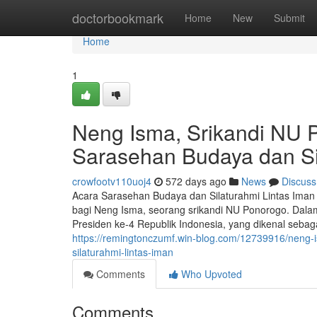
Home
doctorbookmark
Home
New
Submit
Home
1
Neng Isma, Srikandi NU 
Sarasehan Budaya dan Si
crowfootv110uoj4
572 days ago
News
Discuss
Acara Sarasehan Budaya dan Silaturahmi Lintas Im
bagi Neng Isma, seorang srikandi NU Ponorogo. Dal
Presiden ke-4 Republik Indonesia, yang dikenal seb
https://remingtonczumf.win-blog.com/12739916/neng
silaturahmi-lintas-iman
Comments
Who Upvoted
Comments