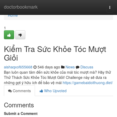
Home
doctorbookmark
Togg
navi
Home
1
Kiểm Tra Sức Khỏe Tóc Mượt
Giỏi
aishaqxof655668
546 days ago
News
Discuss
Bạn luôn quan tâm đến sức khỏe của mái tóc mượt mà? Hãy thử
Thử Thách Sức Khỏe Tóc Mượt Giỏi! Challenge này sẽ đưa ra
những gợi ý hữu ích để bảo vệ mái
https://gamebaidoithuong.diet/
Comments
Who Upvoted
Comments
Submit a Comment