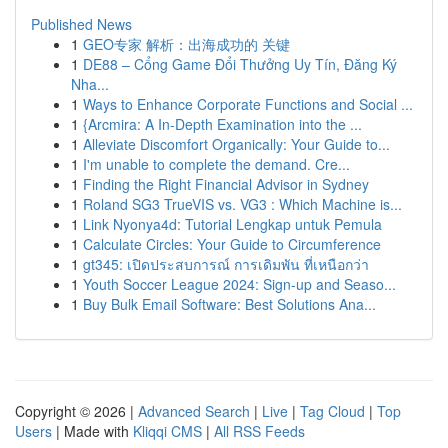
Published News
1
GEO专家 解析：出海成功的 关键
1
DE88 – Cổng Game Đổi Thưởng Uy Tín, Đăng Ký
Nha...
1
Ways to Enhance Corporate Functions and Social ...
1
{Arcmira: A In-Depth Examination into the ...
1
Alleviate Discomfort Organically: Your Guide to...
1
I'm unable to complete the demand. Cre...
1
Finding the Right Financial Advisor in Sydney
1
Roland SG3 TrueVIS vs. VG3 : Which Machine is...
1
Link Nyonya4d: Tutorial Lengkap untuk Pemula
1
Calculate Circles: Your Guide to Circumference
1
gt345: เปิดประสบการณ์ การเดิมพัน ที่เหนือกว่า
1
Youth Soccer League 2024: Sign-up and Seaso...
1
Buy Bulk Email Software: Best Solutions Ana...
Copyright © 2026 |
Advanced Search
|
Live
|
Tag Cloud
|
Top
Users
| Made with
Kliqqi CMS
|
All RSS Feeds