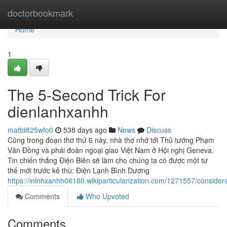
Home
doctorbookmark
Home
1
The 5-Second Trick For
dienlanhxanhh
mattd825wfo0
538 days ago
News
Discuss
Cũng trong đoạn thơ thứ 6 này, nhà thơ nhớ tới Thủ tướng Phạm
Văn Đồng và phái đoàn ngoại giao Việt Nam ở Hội nghị Geneva.
Tin chiến thắng Điện Biên sẽ làm cho chúng ta có được một tư
thế mới trước kẻ thù: Điện Lạnh Bình Dương
https://inlnhxanhh06160.wikiparticularization.com/1271557/consid
Comments
Who Upvoted
Comments