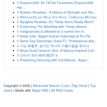
1
Emperor268: De TikTok Fenomeen Emperor268:
Het ...
1
Andean Roosters : A History of Strength and Her...
1
Απόλαυση με Θέα στο Ιόνιο: Ταβέρνα Μύτικα
1
Myoglow Reviews: Do These Items Really Work?
1
Enhancing The Workflow with These Adverti...
1
malignancies is affected by a varied mix of...
1
Kedai Indo: Negeri Kuliner Indonesia di Poi Pet
1
Same Day Electrician Ocala FL: Professional Adv...
1
다낭 화월루: 숨겨진 역사와 아름다움을 찾아서
1
Moss Druid Ceramic Dice: A Nature-Inspired Coll...
1
인터넷 계약 혜택 BEST 6
1
Presenting Directing with Confidence : Acqui...
Copyright © 2026 |
Advanced Search
|
Live
|
Tag Cloud
|
Top
Users
| Made with
Kliqqi CMS
|
All RSS Feeds