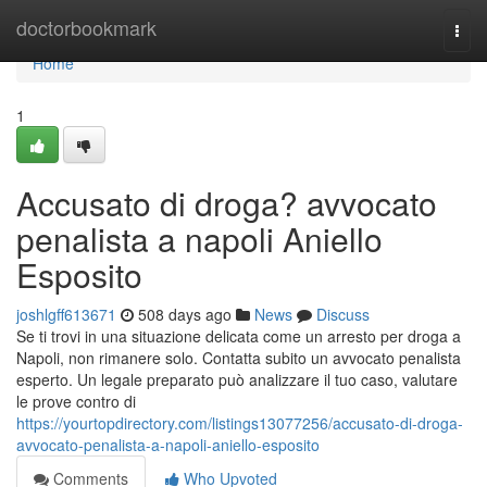
Home
doctorbookmark
Togg
navi
Home
1
Accusato di droga? avvocato
penalista a napoli Aniello
Esposito
joshlgff613671
508 days ago
News
Discuss
Se ti trovi in una situazione delicata come un arresto per droga a
Napoli, non rimanere solo. Contatta subito un avvocato penalista
esperto. Un legale preparato può analizzare il tuo caso, valutare
le prove contro di
https://yourtopdirectory.com/listings13077256/accusato-di-droga-
avvocato-penalista-a-napoli-aniello-esposito
Comments
Who Upvoted