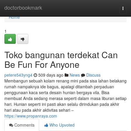
Home
doctorbookmark
Togg
navi
Home
1
Toko bangunan terdekat Can
Be Fun For Anyone
petere543yng4
509 days ago
News
Discuss
Membangun sebuah kolam renang mini pada sisa lahan belakang
rumah nampaknya ide bagus, apalagi ditambah perpaduan
penggunaan kaca serta desain hunian bergaya vila. Bisa
membuat Anda sedang merasa seperti dalam masa liburan setiap
hari. Hunian seperti ini pasti akan selalu dirindukan pada akhir
hari atau pada akhir aktivitas sehari –
https://www.propanraya.com
Comments
Who Upvoted