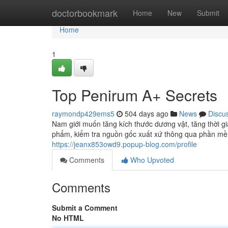
Home
doctorbookmark
Home
New
Submit
Home
1
Top Penirum A+ Secrets
raymondp429ems5
504 days ago
News
Discu
Nam giới muốn tăng kích thước dương vật, tăng thời gi
phẩm, kiểm tra nguồn gốc xuất xứ thông qua phần mềm
https://jeanx853owd9.popup-blog.com/profile
Comments
Who Upvoted
Comments
Submit a Comment
No HTML