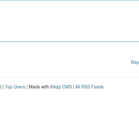
Rep
d
|
Top Users
| Made with
Kliqqi CMS
|
All RSS Feeds