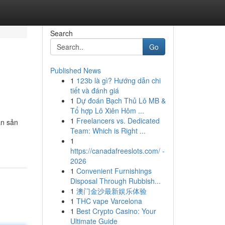
Search
Go
Published News
1
123b là gì? Hướng dẫn chi
tiết và đánh giá
1
Dự đoán Bạch Thủ Lô MB &
Tổ hợp Lô Xiên Hôm ...
1
Freelancers vs. Dedicated
ận sản
Team: Which is Right ...
1
https://canadafreeslots.com/ -
2026
1
Convenient Furnishings
Disposal Through Rubbish...
1
澳门金沙最新娱乐体验
1
THC vape Varcelona
1
Best Crypto Casino: Your
Ultimate Guide