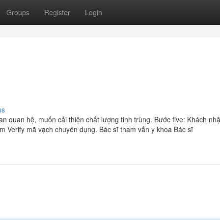
Groups
Register
Login
ss
an quan hệ, muốn cải thiện chất lượng tinh trùng. Bước five: Khách nh
 Verify mã vạch chuyên dụng. Bác sĩ tham vấn y khoa Bác sĩ