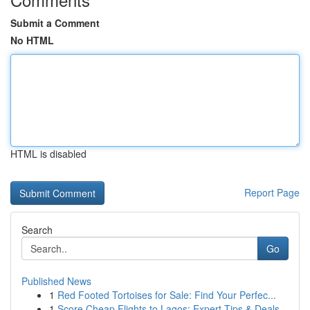
Submit a Comment
No HTML
HTML is disabled
Report Page
Search
Go
Published News
1
Red Footed Tortoises for Sale: Find Your Perfec...
1
Score Cheap Flights to Lagos: Expert Tips & Deals