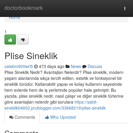
Home
doctorbookmark
Togg
navi
Home
1
Plise Sineklik
calebm900wrl5
473 days ago
News
Discuss
Plise Sineklik Nedir? Avantajları Nelerdir? Plise sineklik, modern
yaşam alanlarında sıkça tercih edilen, estetik ve fonksiyonel bir
sineklik türüdür. Katlanabilir yapısı ve kolay kullanımı sayesinde
hem evlerde hem de iş yerlerinde popüler hale gelmiştir. Bu
yazıda, plise sineklik nedir, nasıl çalışır ve diğer sineklik türlerine
göre avantajları nelerdir gibi sorulara
https://sabit-
sineklik04602.prublogger.com/33668219/plise-sineklik
Comments
Who Upvoted
Comments