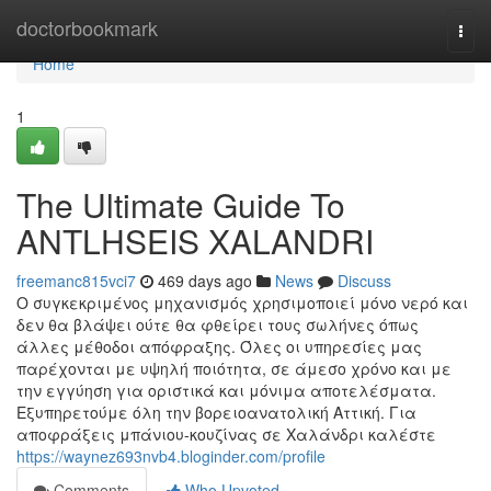
Home
doctorbookmark
Togg
navi
Home
1
The Ultimate Guide To
ANTLHSEIS XALANDRI
freemanc815vci7
469 days ago
News
Discuss
Ο συγκεκριμένος μηχανισμός χρησιμοποιεί μόνο νερό και
δεν θα βλάψει ούτε θα φθείρει τους σωλήνες όπως
άλλες μέθοδοι απόφραξης. Όλες οι υπηρεσίες μας
παρέχονται με υψηλή ποιότητα, σε άμεσο χρόνο και με
την εγγύηση για οριστικά και μόνιμα αποτελέσματα.
Εξυπηρετούμε όλη την βορειοανατολική Αττική. Για
αποφράξεις μπάνιου-κουζίνας σε Χαλάνδρι καλέστε
https://waynez693nvb4.bloginder.com/profile
Comments
Who Upvoted