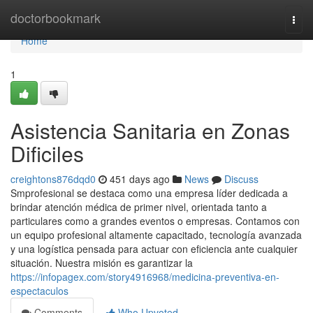
Home
doctorbookmark
Togg
navi
Home
1
Asistencia Sanitaria en Zonas
Dificiles
creightons876dqd0
451 days ago
News
Discuss
Smprofesional se destaca como una empresa líder dedicada a
brindar atención médica de primer nivel, orientada tanto a
particulares como a grandes eventos o empresas. Contamos con
un equipo profesional altamente capacitado, tecnología avanzada
y una logística pensada para actuar con eficiencia ante cualquier
situación. Nuestra misión es garantizar la
https://infopagex.com/story4916968/medicina-preventiva-en-
espectaculos
Comments
Who Upvoted