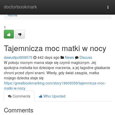
Home
doctorbookmark
Togg
navi
Home
1
Tajemnicza moc matki w nocy
dawudipcl958575
442 days ago
News
Discuss
W pokoju nocnym mama staje się czymś magicznym. Jej
spokojna melodia koi dziecięce marzenia, a jej łagodne głaskanie
chroni przed złymi snami. Wtedy, gdy świat zasypia, matka
mojego dziecka staje się
https://greatbookmarking.com/story19609359/tajemnicza-moc-
matki-w-nocy
Comments
Who Upvoted
Comments