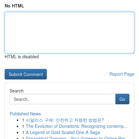
No HTML
HTML is disabled
Report Page
Search
Go
Published News
1
시알리스 구매: 안전하고 저렴한 방법은?
1
The Evolution of Donations: Recognizing contemp...
1
A Legend of Gold Scaled One A Saga
1
DreamHost Domains : Your Gateway to Online Pre...