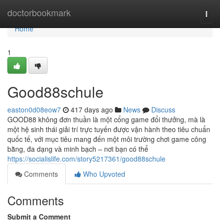
Home
doctorbookmark
Togg
navi
Home
1
Good88schule
easton0d08eow7
417 days ago
News
Discuss
GOOD88 không đơn thuần là một cổng game đổi thưởng, mà là
một hệ sinh thái giải trí trực tuyến được vận hành theo tiêu chuẩn
quốc tế, với mục tiêu mang đến một môi trường chơi game công
bằng, đa dạng và minh bạch – nơi bạn có thể
https://socialislife.com/story5217361/good88schule
Comments
Who Upvoted
Comments
Submit a Comment