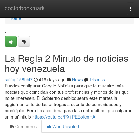
Home
doctorbookmark
Togg
navi
Home
1
La Regla 2 Minuto de noticias
hoy venezuela
spirog158bhl7
416 days ago
News
Discuss
Puedes configurar Google Noticias para que te muestre más
noticias que coincidan con tus preferencias y menos de las que
no te interesen. El Gobierno desbloqueará este martes la
aggiornamento de las entregas a cuenta de comunidades y
municipios Pero hay condena para las cuatro ultras que colgaron
un muñinflujo
https://youtu.be/PX1PEEoKmHA
Comments
Who Upvoted