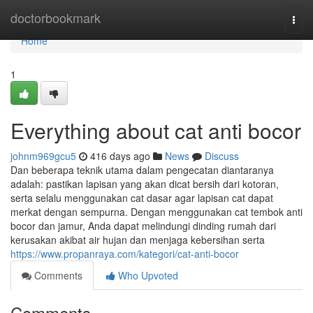
Home
doctorbookmark
Togg
navi
Home
1
Everything about cat anti bocor
johnm969gcu5
416 days ago
News
Discuss
Dan beberapa teknik utama dalam pengecatan diantaranya
adalah: pastikan lapisan yang akan dicat bersih dari kotoran,
serta selalu menggunakan cat dasar agar lapisan cat dapat
merkat dengan sempurna. Dengan menggunakan cat tembok anti
bocor dan jamur, Anda dapat melindungi dinding rumah dari
kerusakan akibat air hujan dan menjaga kebersihan serta
https://www.propanraya.com/kategori/cat-anti-bocor
Comments
Who Upvoted
Comments