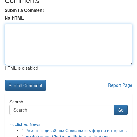
Submit a Comment
No HTML
HTML is disabled
Report Page
Search
Go
Published News
1
Ремонт с дизайном Создаем комфорт и интерье...
1
Rock Gnome Clerics: Faith Forged in Stone