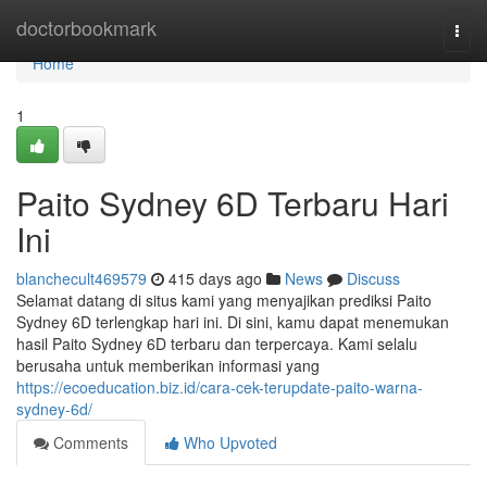
Home
doctorbookmark
Togg
navi
Home
1
Paito Sydney 6D Terbaru Hari
Ini
blanchecult469579
415 days ago
News
Discuss
Selamat datang di situs kami yang menyajikan prediksi Paito
Sydney 6D terlengkap hari ini. Di sini, kamu dapat menemukan
hasil Paito Sydney 6D terbaru dan terpercaya. Kami selalu
berusaha untuk memberikan informasi yang
https://ecoeducation.biz.id/cara-cek-terupdate-paito-warna-
sydney-6d/
Comments
Who Upvoted