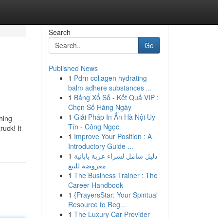
Search
Go
Published News
1
Pdrn collagen hydrating
balm adhere substances ...
1
Bảng Xổ Số - Kết Quả VIP :
Chọn Số Hàng Ngày
1
Giải Pháp In Ấn Hà Nội Uy
hing
Tín - Công Ngọc
uck! It
1
Improve Your Position : A
Introductory Guide ...
1
دليل شامل لشراء عربة يابانية
معروضة للبيع
1
The Business Trainer : The
Career Handbook
1
{PrayersStar: Your Spiritual
Resource to Reg...
1
The Luxury Car Provider