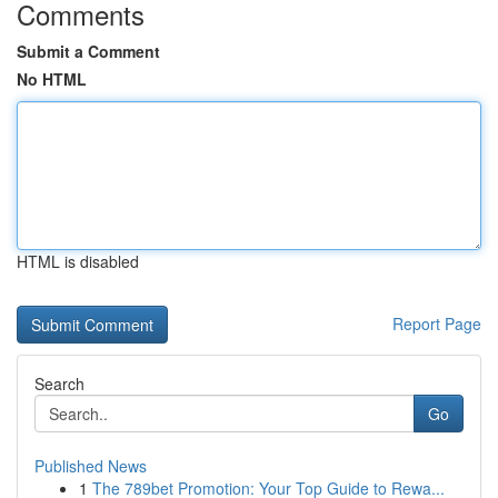
Comments
Submit a Comment
No HTML
HTML is disabled
Report Page
Search
Go
Published News
1
The 789bet Promotion: Your Top Guide to Rewa...