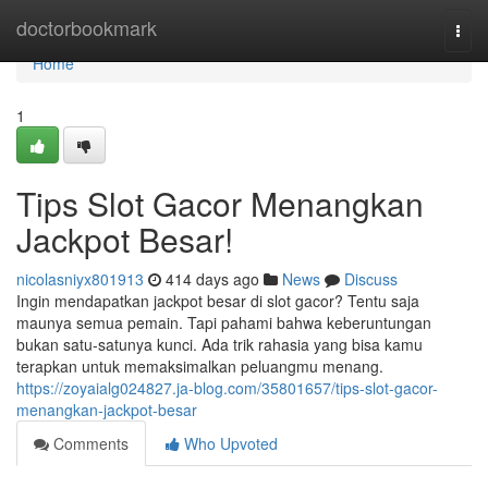
Home
doctorbookmark
Togg
navi
Home
1
Tips Slot Gacor Menangkan
Jackpot Besar!
nicolasniyx801913
414 days ago
News
Discuss
Ingin mendapatkan jackpot besar di slot gacor? Tentu saja
maunya semua pemain. Tapi pahami bahwa keberuntungan
bukan satu-satunya kunci. Ada trik rahasia yang bisa kamu
terapkan untuk memaksimalkan peluangmu menang.
https://zoyaialg024827.ja-blog.com/35801657/tips-slot-gacor-
menangkan-jackpot-besar
Comments
Who Upvoted