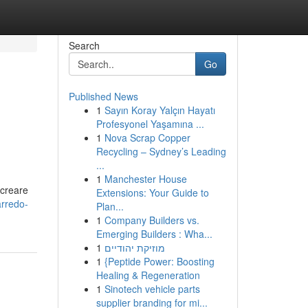
Search
Go
Published News
1
Sayın Koray Yalçın Hayatı
Profesyonel Yaşamına ...
1
Nova Scrap Copper
Recycling – Sydney’s Leading
...
1
Manchester House
 creare
Extensions: Your Guide to
arredo-
Plan...
1
Company Builders vs.
Emerging Builders : Wha...
1
מוזיקת יהודיים
1
{Peptide Power: Boosting
Healing & Regeneration
1
Sinotech vehicle parts
supplier branding for mi...