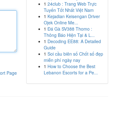
1
24club : Trang Web Trực
Tuyến Tốt Nhất Việt Nam
1
Kejadian Keisengan Driver
Ojek Online Me...
1
Đá Gà SV388 Thomo :
Thông Báo Hiện Tại & L...
1
Decoding EE88: A Detailed
Guide
1
Soi cầu biên số Chốt số đẹp
miễn phí ngày nay
1
How to Choose the Best
Lebanon Escorts for a Pe...
ort Page