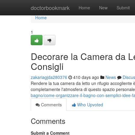
Home
doctorbookmark
Home
New
Submit
Home
1
Decorare la Camera da Le
Consigli
zakariagjda280376
410 days ago
News
Discu
Rendere la tua camera da letto un rifugio accogliente
completamente l'atmosfera di questo spazio personale.
bagno/come-organizzare-il-bagno-con-semplici-idee-fa
Comments
Who Upvoted
Comments
Submit a Comment