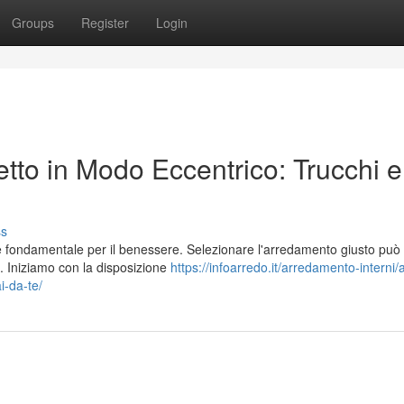
Groups
Register
Login
tto in Modo Eccentrico: Trucchi e
ss
 è fondamentale per il benessere. Selezionare l'arredamento giusto può
 Iniziamo con la disposizione
https://infoarredo.it/arredamento-interni/
i-da-te/