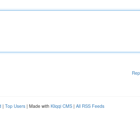
Rep
d
|
Top Users
| Made with
Kliqqi CMS
|
All RSS Feeds