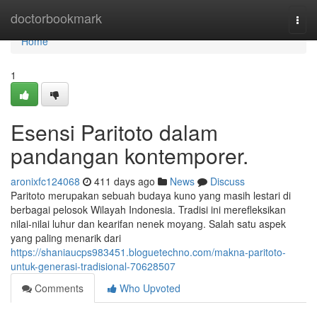
Home
doctorbookmark
Togg
navi
Home
1
Esensi Paritoto dalam
pandangan kontemporer.
aronixfc124068
411 days ago
News
Discuss
Paritoto merupakan sebuah budaya kuno yang masih lestari di
berbagai pelosok Wilayah Indonesia. Tradisi ini merefleksikan
nilai-nilai luhur dan kearifan nenek moyang. Salah satu aspek
yang paling menarik dari
https://shaniaucps983451.bloguetechno.com/makna-paritoto-
untuk-generasi-tradisional-70628507
Comments
Who Upvoted