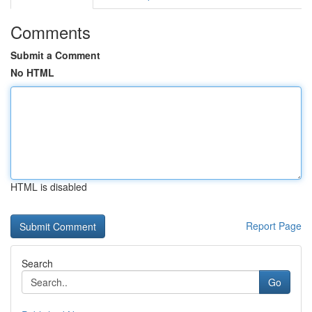
Comments
Submit a Comment
No HTML
HTML is disabled
Report Page
Search
Go