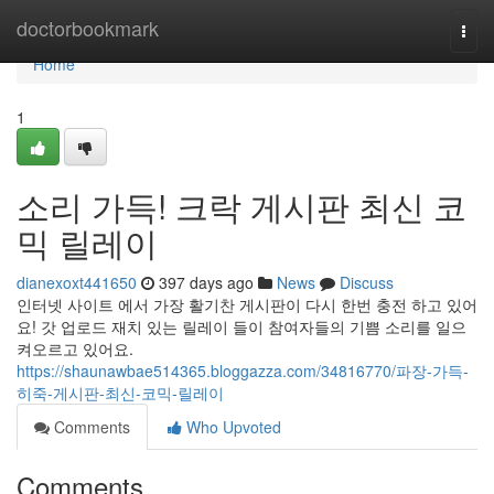
Home
doctorbookmark
Togg
navi
Home
1
소리 가득! 크락 게시판 최신 코
믹 릴레이
dianexoxt441650
397 days ago
News
Discuss
인터넷 사이트 에서 가장 활기찬 게시판이 다시 한번 충전 하고 있어
요! 갓 업로드 재치 있는 릴레이 들이 참여자들의 기쁨 소리를 일으
켜오르고 있어요.
https://shaunawbae514365.bloggazza.com/34816770/파장-가득-
히죽-게시판-최신-코믹-릴레이
Comments
Who Upvoted
Comments