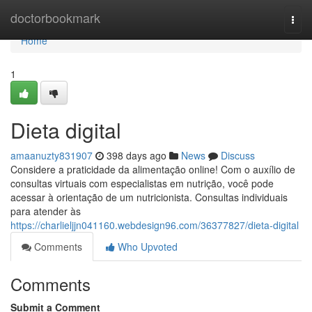
Home
doctorbookmark
Togg
navi
Home
1
Dieta digital
amaanuzty831907
398 days ago
News
Discuss
Considere a praticidade da alimentação online! Com o auxílio de
consultas virtuais com especialistas em nutrição, você pode
acessar à orientação de um nutricionista. Consultas individuais
para atender às
https://charlieljjn041160.webdesign96.com/36377827/dieta-digital
Comments
Who Upvoted
Comments
Submit a Comment