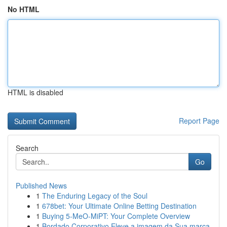
No HTML
HTML is disabled
Report Page
Search
Go
Published News
1
The Enduring Legacy of the Soul
1
678bet: Your Ultimate Online Betting Destination
1
Buying 5-MeO-MiPT: Your Complete Overview
1
Bordado Corporativo Eleve a imagem da Sua marca