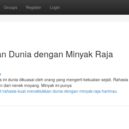
Groups
Register
Login
an Dunia dengan Minyak Raja
s
ini dunia dikuasai oleh orang yang mengerti kekuatan sejati. Rahasia 
un dari nenek moyang. Minyak ini punya
81/rahasia-kuat-menaklukkan-dunia-dengan-minyak-raja-harimau