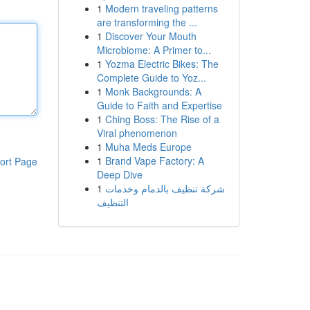
1
Modern traveling patterns
are transforming the ...
1
Discover Your Mouth
Microbiome: A Primer to...
1
Yozma Electric Bikes: The
Complete Guide to Yoz...
1
Monk Backgrounds: A
Guide to Faith and Expertise
1
Ching Boss: The Rise of a
Viral phenomenon
1
Muha Meds Europe
1
Brand Vape Factory: A
ort Page
Deep Dive
1
شركة تنظيف بالدمام وخدمات
التنظيف