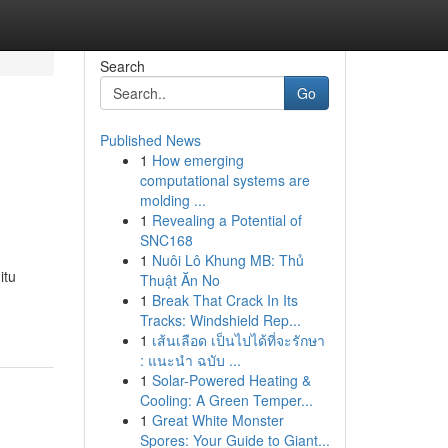
Search
Go
Published News
1
How emerging
computational systems are
molding ...
1
Revealing a Potential of
SNC168
1
Nuôi Lô Khung MB: Thủ
itu
Thuật Ăn No
1
Break That Crack In Its
Tracks: Windshield Rep...
1
เส้นเลือด เป็นไปได้ที่จะรักษา
: แนะนำ ฉบับ ...
1
Solar-Powered Heating &
Cooling: A Green Temper...
1
Great White Monster
Spores: Your Guide to Giant...