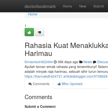
Home
doctorbookmark
Home
New
Submit
Home
1
Rahasia Kuat Menaklukk
Harimau
finnianduln922494
396 days ago
News
Discus
Ayolah teman simak rahasia yang tersembunyi! Selama 
adalah minyak raja harimau, sebuah sihir turun temur
https://ihannakdlr424721.articlesblogger.com/570862
Comments
Who Upvoted
Comments
Submit a Comment