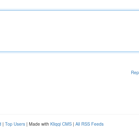
Rep
d
|
Top Users
| Made with
Kliqqi CMS
|
All RSS Feeds