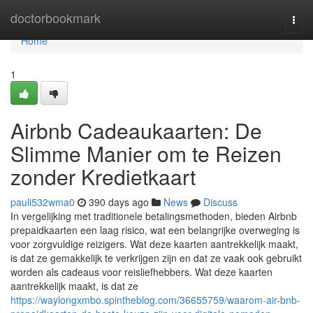
Home
doctorbookmark
Togg
navi
Home
1
Airbnb Cadeaukaarten: De
Slimme Manier om te Reizen
zonder Kredietkaart
pauli532wma0
390 days ago
News
Discuss
In vergelijking met traditionele betalingsmethoden, bieden Airbnb
prepaidkaarten een laag risico, wat een belangrijke overweging is
voor zorgvuldige reizigers. Wat deze kaarten aantrekkelijk maakt,
is dat ze gemakkelijk te verkrijgen zijn en dat ze vaak ook gebruikt
worden als cadeaus voor reisliefhebbers. Wat deze kaarten
aantrekkelijk maakt, is dat ze
https://waylongxmbo.spintheblog.com/36655759/waarom-air-bnb-