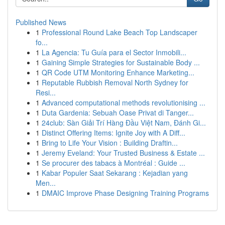
Published News
1
Professional Round Lake Beach Top Landscaper
fo...
1
La Agencia: Tu Guía para el Sector Inmobili...
1
Gaining Simple Strategies for Sustainable Body ...
1
QR Code UTM Monitoring Enhance Marketing...
1
Reputable Rubbish Removal North Sydney for
Resi...
1
Advanced computational methods revolutionising ...
1
Duta Gardenia: Sebuah Oase Privat di Tanger...
1
24club: Sàn Giải Trí Hàng Đầu Việt Nam, Đánh Gi...
1
Distinct Offering Items: Ignite Joy with A Diff...
1
Bring to Life Your Vision : Building Draftin...
1
Jeremy Eveland: Your Trusted Business & Estate ...
1
Se procurer des tabacs à Montréal : Guide ...
1
Kabar Populer Saat Sekarang : Kejadian yang
Men...
1
DMAIC Improve Phase Designing Training Programs