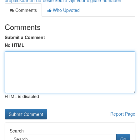
prepaidkaarten-de-beste-keuze-zijn-voor-digitale-nomaden
Comments
Who Upvoted
Comments
Submit a Comment
No HTML
HTML is disabled
Report Page
Search
Go