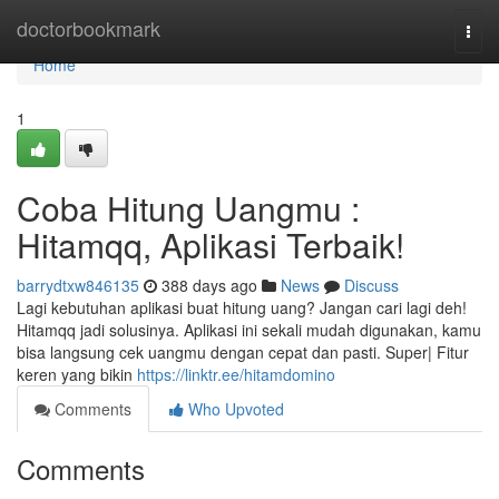
Home
doctorbookmark
Togg
navi
Home
1
Coba Hitung Uangmu :
Hitamqq, Aplikasi Terbaik!
barrydtxw846135
388 days ago
News
Discuss
Lagi kebutuhan aplikasi buat hitung uang? Jangan cari lagi deh!
Hitamqq jadi solusinya. Aplikasi ini sekali mudah digunakan, kamu
bisa langsung cek uangmu dengan cepat dan pasti. Super| Fitur
keren yang bikin
https://linktr.ee/hitamdomino
Comments
Who Upvoted
Comments