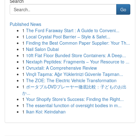
Search
Go
Published News
1
The Ford Faraway Start : A Guide to Conveni...
1
Local Crystal Pool Barrier – Style & Safet...
1
Finding the Best Common Paper Supplier: Your Th...
1
Nail Salon Dubai
1
10ft Flat Floor Bunded Store Containers: A Deep...
1
Nextaph Peptides: Fragments – Your Resource to ...
1
Ovruxtali: A Comprehensive Review
1
Vinçli Taşıma: Ağır Yüklerinizi Güvenle Taşıman...
1
The ZOE: The Electric Vehicle Transformation
1
ポータブルDVDプレーヤー徹底比較：子どものお出
か...
1
Your Shopify Store's Success: Finding the Right...
1
The essential function of oversight bodies in m...
1
Ikan Koi: Keindahan