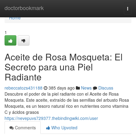
Home
doctorbookmark
Togg
navi
Home
1
Aceite de Rosa Mosqueta: El
Secreto para una Piel
Radiante
rebeccatozs431188
385 days ago
News
Discuss
Descubre el poder de la piel radiante con el Aceite de Rosa
Mosqueta. Este aceite, extraído de las semillas del arbusto Rosa
Mosqueta, es un tesoro natural rico en nutrientes como vitamina
C y ácidos grasos
https://nevepuvs729377.thebindingwiki.com/user
Comments
Who Upvoted