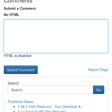
Submit a Comment
No HTML
HTML is disabled
Report Page
Search
Go
Published News
1
All 3 Patti Platforms : Your Definitive A...
1
I Cannot Fulfill This Request