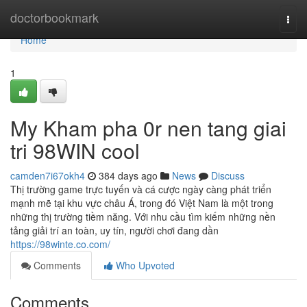
Home
doctorbookmark
Togg
navi
Home
1
My Kham pha 0r nen tang giai
tri 98WIN cool
camden7i67okh4
384 days ago
News
Discuss
Thị trường game trực tuyến và cá cược ngày càng phát triển
mạnh mẽ tại khu vực châu Á, trong đó Việt Nam là một trong
những thị trường tiềm năng. Với nhu cầu tìm kiếm những nền
tảng giải trí an toàn, uy tín, người chơi đang dần
https://98winte.co.com/
Comments
Who Upvoted
Comments