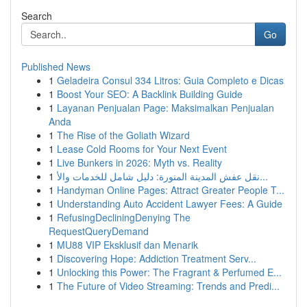
Search
Go
Published News
1
Geladeira Consul 334 Litros: Guia Completo e Dicas
1
Boost Your SEO: A Backlink Building Guide
1
Layanan Penjualan Page: Maksimalkan Penjualan
Anda
1
The Rise of the Goliath Wizard
1
Lease Cold Rooms for Your Next Event
1
Live Bunkers in 2026: Myth vs. Reality
1
نقل عفش المدينة المنورة: دليل شامل للخدمات والأ...
1
Handyman Online Pages: Attract Greater People T...
1
Understanding Auto Accident Lawyer Fees: A Guide
1
RefusingDecliningDenying The
RequestQueryDemand
1
MU88 VIP Eksklusif dan Menarik
1
Discovering Hope: Addiction Treatment Serv...
1
Unlocking this Power: The Fragrant & Perfumed E...
1
The Future of Video Streaming: Trends and Predi...