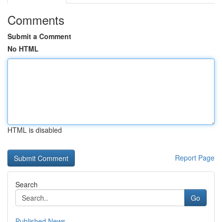
Comments
Submit a Comment
No HTML
HTML is disabled
Report Page
Search
Go
Published News