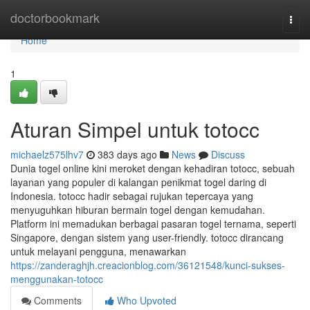
Home
doctorbookmark
Togg
navi
Home
1
Aturan Simpel untuk totocc
michaelz575lhv7
383 days ago
News
Discuss
Dunia togel online kini meroket dengan kehadiran totocc, sebuah
layanan yang populer di kalangan penikmat togel daring di
Indonesia. totocc hadir sebagai rujukan tepercaya yang
menyuguhkan hiburan bermain togel dengan kemudahan.
Platform ini memadukan berbagai pasaran togel ternama, seperti
Singapore, dengan sistem yang user-friendly. totocc dirancang
untuk melayani pengguna, menawarkan
https://zanderaghjh.creacionblog.com/36121548/kunci-sukses-
menggunakan-totocc
Comments
Who Upvoted