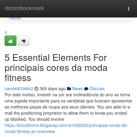
Home
doctorbookmark
Togg
navi
Home
1
5 Essential Elements For
principais cores da moda
fitness
carolet639din2
369 days ago
News
Discuss
Por este motivo, investir na cor are inclinedência do ano se torna
uma jogada importante para os varejistas que buscam apresentar
as melhores peças de roupa aos seus clientes. You are able to e-
mail the positioning proprietor to allow them to know you ended
up blocked. You should involve
https://knoxbhmrv.blogacep.com/41936832/principais-cores-da-
moda-fitness-an-overview