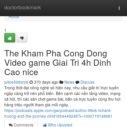
Home
doctorbookmark
Togg
navi
Home
1
The Kham Pha Cong Dong
Video game Giai Tri 4h Dinh
Cao nice
julioe568srp8
370 days ago
News
Discuss
Trong thời đại công nghệ số hiện nay, nhu cầu giải trí trực tuyến
ngày càng trở nên phổ biến. Bên cạnh các nền tảng video, mạng
xã hội, thì các sân chơi game bài, bắn cá trực tuyến cũng thu hút
hàng triệu người tham gia mỗi ngày.
https://podcasts.apple.com/gw/podcast/author-99ok-richard-
truong-and-the-journey-of/id1654449248?i=1000719148681
Comments
Who Upvoted