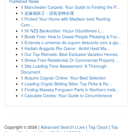
Published News
1
Manchester Carpets: Your Guide to Finding the P...
1
改嫁攝政王：甜寵逆轉命運
1
Protect Your Home with Madison best Roofing
Com...
1
50 NZ$ Banknotları: Huzur Gözetilmesi L...
1
Break Free: How to Cease People Pleasing & Foc...
1
Entenda o universo do cupom desconto com a aju...
1
Hadiah Anggota Pkv Game : Ambil Hasil Ma...
1
Our Top Retreats: Best Exclusive Vacation Homes
1
Stress Free Residential Or Commercial Property ...
1
Site Loading Time Assessment: A Thorough
Document
1
Acquire Cognac Online: Your Best Selection
1
Leading Crypto Betting Sites: Top Picks & Re...
1
Finding Massey Ferguson Parts in Northern Irela...
1
Calculate Circles: Your Guide to Circumference
Copyright © 2026 |
Advanced Search
|
Live
|
Tag Cloud
|
Top