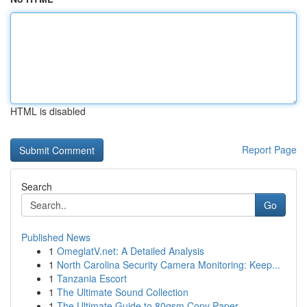
HTML is disabled
Report Page
Search
Go
Published News
1
OmeglatV.net: A Detailed Analysis
1
North Carolina Security Camera Monitoring: Keep...
1
Tanzania Escort
1
The Ultimate Sound Collection
1
The Ultimate Guide to 80gsm Copy Paper