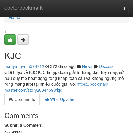
Home
doctorbookmark
Togg
navi
Home
1
KJC
mariyahgvnm594712
372 days ago
News
Discuss
Giới thiệu về KJC KJC là tập đoàn giải trí hàng đầu hiện nay, sở
hữu quy mô hoạt động rộng khắp toàn cầu và không ngừng mở
rộng mạng lưới tại nhiều quốc gia. Với
https://bookmark-
master.com/story20044598/kjc
Comments
Who Upvoted
Comments
Submit a Comment
No HTML