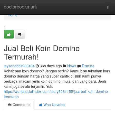
Home
doctorbookmark
Togg
navi
Home
1
Jual Beli Koin Domino
Termurah!
jaysonobbk960494
368 days ago
News
Discuss
Kehabisan koin domino? Jangan sedih? Kamu bisa tukarkan koin
domino dengan harga yang super cantik di sini! Kami punya
berbagai macam jenis koin domino, mulai dari yang baru. Jenis
kami juga selalu terjamin. Yuk,
https://worldsocialindex.com/story5061155/jual-beli-koin-domino-
termurah
Comments
Who Upvoted