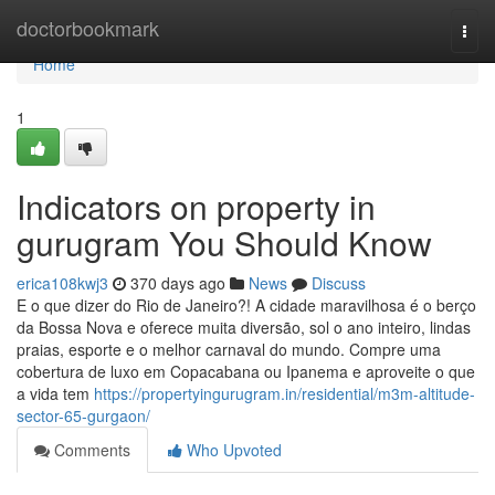
Home
doctorbookmark
Togg
navi
Home
1
Indicators on property in
gurugram You Should Know
erica108kwj3
370 days ago
News
Discuss
E o que dizer do Rio de Janeiro?! A cidade maravilhosa é o berço
da Bossa Nova e oferece muita diversão, sol o ano inteiro, lindas
praias, esporte e o melhor carnaval do mundo. Compre uma
cobertura de luxo em Copacabana ou Ipanema e aproveite o que
a vida tem
https://propertyingurugram.in/residential/m3m-altitude-
sector-65-gurgaon/
Comments
Who Upvoted