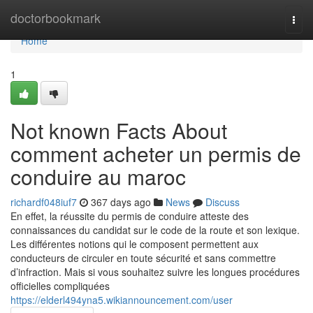
Home
doctorbookmark
Togg
navi
Home
1
Not known Facts About
comment acheter un permis de
conduire au maroc
richardf048iuf7
367 days ago
News
Discuss
En effet, la réussite du permis de conduire atteste des
connaissances du candidat sur le code de la route et son lexique.
Les différentes notions qui le composent permettent aux
conducteurs de circuler en toute sécurité et sans commettre
d’infraction. Mais si vous souhaitez suivre les longues procédures
officielles compliquées
https://elderl494yna5.wikiannouncement.com/user