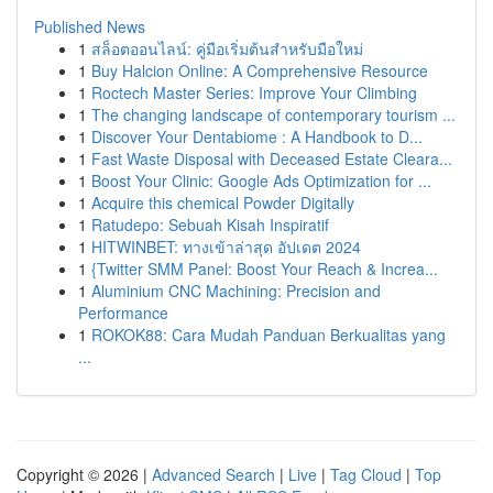
Published News
1
สล็อตออนไลน์: คู่มือเริ่มต้นสำหรับมือใหม่
1
Buy Halcion Online: A Comprehensive Resource
1
Roctech Master Series: Improve Your Climbing
1
The changing landscape of contemporary tourism ...
1
Discover Your Dentabiome : A Handbook to D...
1
Fast Waste Disposal with Deceased Estate Cleara...
1
Boost Your Clinic: Google Ads Optimization for ...
1
Acquire this chemical Powder Digitally
1
Ratudepo: Sebuah Kisah Inspiratif
1
HITWINBET: ทางเข้าล่าสุด อัปเดต 2024
1
{Twitter SMM Panel: Boost Your Reach & Increa...
1
Aluminium CNC Machining: Precision and
Performance
1
ROKOK88: Cara Mudah Panduan Berkualitas yang
...
Copyright © 2026 |
Advanced Search
|
Live
|
Tag Cloud
|
Top