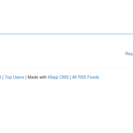
Rep
d
|
Top Users
| Made with
Kliqqi CMS
|
All RSS Feeds