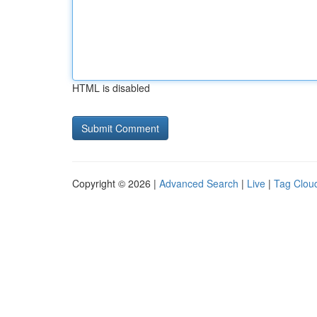
HTML is disabled
Copyright © 2026 |
Advanced Search
|
Live
|
Tag Clou