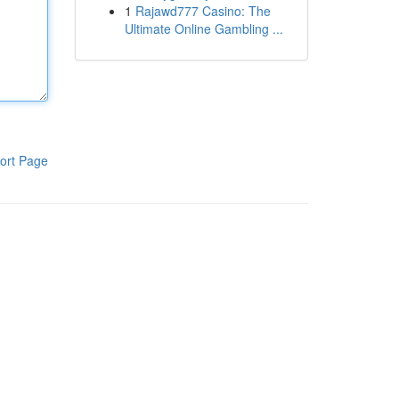
1
Rajawd777 Casino: The
Ultimate Online Gambling ...
ort Page