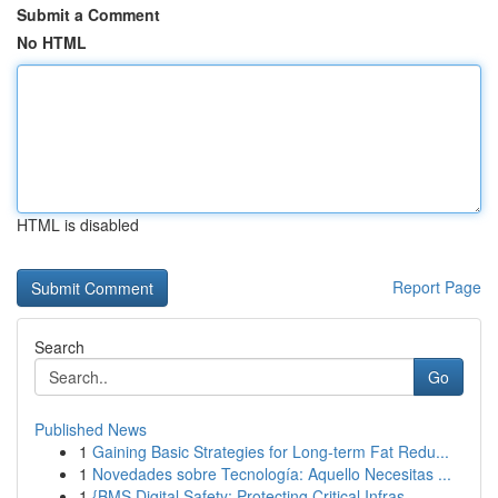
Submit a Comment
No HTML
HTML is disabled
Report Page
Search
Go
Published News
1
Gaining Basic Strategies for Long-term Fat Redu...
1
Novedades sobre Tecnología: Aquello Necesitas ...
1
{BMS Digital Safety: Protecting Critical Infras...