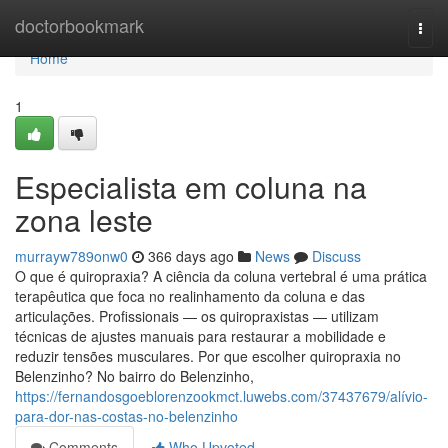
Home
doctorbookmark
Togg
navi
Home
1
Especialista em coluna na
zona leste
murrayw789onw0
366 days ago
News
Discuss
O que é quiropraxia? A ciência da coluna vertebral é uma prática
terapêutica que foca no realinhamento da coluna e das
articulações. Profissionais — os quiropraxistas — utilizam
técnicas de ajustes manuais para restaurar a mobilidade e
reduzir tensões musculares. Por que escolher quiropraxia no
Belenzinho? No bairro do Belenzinho,
https://fernandosgoeblorenzookmct.luwebs.com/37437679/alívio-
para-dor-nas-costas-no-belenzinho
Comments
Who Upvoted