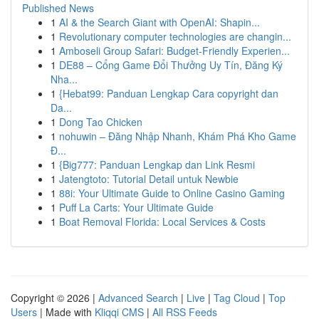
Published News
1
AI & the Search Giant with OpenAI: Shapin...
1
Revolutionary computer technologies are changin...
1
Amboseli Group Safari: Budget-Friendly Experien...
1
DE88 – Cổng Game Đổi Thưởng Uy Tín, Đăng Ký
Nha...
1
{Hebat99: Panduan Lengkap Cara copyright dan
Da...
1
Dong Tao Chicken
1
nohuwin – Đăng Nhập Nhanh, Khám Phá Kho Game
Đ...
1
{Big777: Panduan Lengkap dan Link Resmi
1
Jatengtoto: Tutorial Detail untuk Newbie
1
88i: Your Ultimate Guide to Online Casino Gaming
1
Puff La Carts: Your Ultimate Guide
1
Boat Removal Florida: Local Services & Costs
Copyright © 2026 |
Advanced Search
|
Live
|
Tag Cloud
|
Top
Users
| Made with
Kliqqi CMS
|
All RSS Feeds