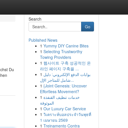
Search
Go
Published News
1
Yummy DIY Canine Bites
1
Selecting Trustworthy
Towing Providers
1
웹사이트 구축 성공적인 온
라인 페이지 구축을 ...
uchst Du
1
بوابات الدفع الإلكتروني: دليل
chen
شامل للمتاجر الإل...
1
{Joint Genesis: Uncover
Effortless Movement?
1
خدمات تنظيف القنفذة
الموثوقة
1
Our Luxury Car Service
1
วิเคราะห์บอลประจำวันพุธที่
1 เมษายน 2569
1
Treinamento Contra