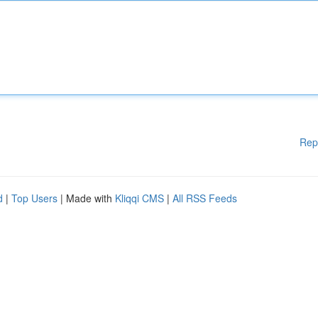
Rep
d
|
Top Users
| Made with
Kliqqi CMS
|
All RSS Feeds