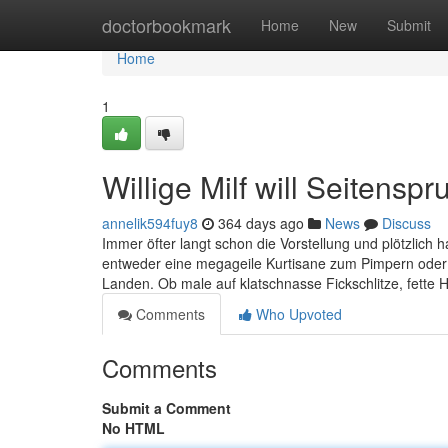
Home
doctorbookmark
Home
New
Submit
Home
1
Willige Milf will Seitenspr
annelik594fuy8
364 days ago
News
Discuss
Immer öfter langt schon die Vorstellung und plötzlich
entweder eine megageile Kurtisane zum Pimpern oder 
Landen. Ob male auf klatschnasse Fickschlitze, fette 
Comments
Who Upvoted
Comments
Submit a Comment
No HTML