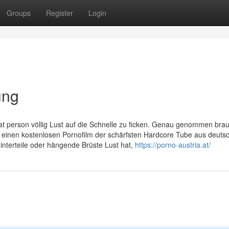
Groups
Register
Login
ung
 hat person völlig Lust auf die Schnelle zu ficken. Genau genommen bra
einen kostenlosen Pornofilm der schärfsten Hardcore Tube aus deuts
Hinterteile oder hängende Brüste Lust hat,
https://porno-austria.at/