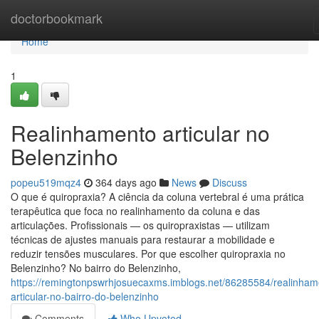
Home
doctorbookmark
Home
1
Realinhamento articular no
Belenzinho
popeu519mqz4
364 days ago
News
Discuss
O que é quiropraxia? A ciência da coluna vertebral é uma prática
terapêutica que foca no realinhamento da coluna e das
articulações. Profissionais — os quiropraxistas — utilizam
técnicas de ajustes manuais para restaurar a mobilidade e
reduzir tensões musculares. Por que escolher quiropraxia no
Belenzinho? No bairro do Belenzinho,
https://remingtonpswrhjosuecaxms.imblogs.net/86285584/realinham
articular-no-bairro-do-belenzinho
Comments
Who Upvoted