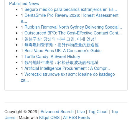
Published News
1
Seguro médico para becarios extranjeros en Es...
1
DentaSmile Pro Review 2026: Honest Assessment
&...
1
Rubbish Removal North Sydney Delivering Special...
1
Outsourced BPO: The Cost-Effective Contact Cent...
1
일본구심: 당신의 피부 고민, 이제 안녕!
1
無毒農用營養劑：提升作物產量的新途徑
1
Best Vape Pens UK: A Consumer's Guide
1
Turtle Candy: A Sweet History
1
靓号地址生成器：轻松获取波场靓号地址
1
Artificial Intelligence Procurement : A Compr...
1
Woreczki strunowe 8x18cm: Idealne do każdego
za...
Copyright © 2026 |
Advanced Search
|
Live
|
Tag Cloud
|
Top
Users
| Made with
Kliqqi CMS
|
All RSS Feeds