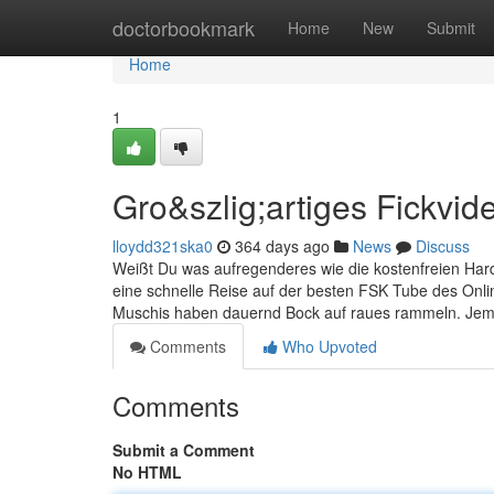
Home
doctorbookmark
Home
New
Submit
Home
1
Gro&szlig;artiges Fickvid
lloydd321ska0
364 days ago
News
Discuss
Weißt Du was aufregenderes wie die kostenfreien Hardc
eine schnelle Reise auf der besten FSK Tube des Onlin
Muschis haben dauernd Bock auf raues rammeln. Jema
Comments
Who Upvoted
Comments
Submit a Comment
No HTML