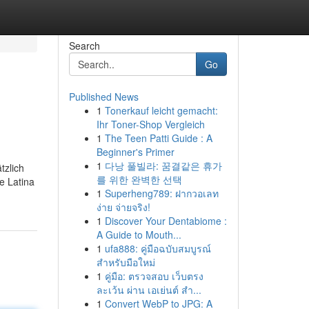
Search
Go
Published News
1
Tonerkauf leicht gemacht:
Ihr Toner-Shop Vergleich
1
The Teen Patti Guide : A
Beginner's Primer
1
다낭 풀빌라: 꿈결같은 휴가
tzlich
를 위한 완벽한 선택
e Latina
1
Superheng789: ฝากวอเลท
ง่าย จ่ายจริง!
1
Discover Your Dentabiome :
A Guide to Mouth...
1
ufa888: คู่มือฉบับสมบูรณ์
สำหรับมือใหม่
1
คู่มือ: ตรวจสอบ เว็บตรง
ละเว้น ผ่าน เอเย่นต์ สำ...
1
Convert WebP to JPG: A