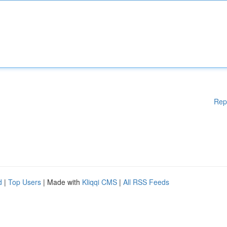
Rep
d
|
Top Users
| Made with
Kliqqi CMS
|
All RSS Feeds