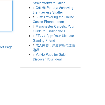
Straightforward Guide
1
Crit Hit Pottery: Achieving
the Flawless Shatter
1
88m: Exploring the Online
Casino Phenomenon
1
Manchester Carpets: Your
Guide to Finding the P...
1
ZT777 App: Your Ultimate
Gaming Friend
1
成人内容：深度解析与道德
ort Page
边界
1
Yorkie Pups for Sale :
Discover Your Ideal ...