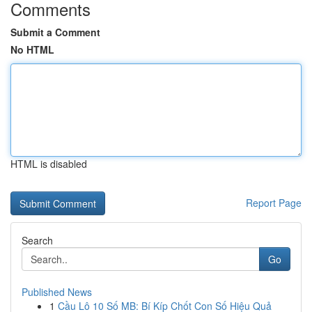
Comments
Submit a Comment
No HTML
HTML is disabled
Report Page
Search
Go
Published News
1
Cầu Lô 10 Số MB: Bí Kíp Chốt Con Số Hiệu Quả